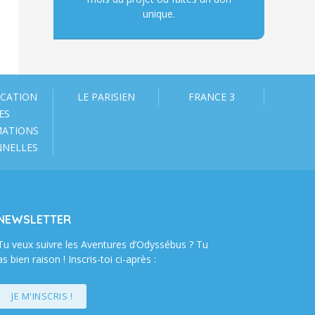
unique.
ICATION
LE PARISIEN
FRANCE 3
ES
MATIONS
NNELLES
NEWSLETTER
Tu veux suivre les Aventures d’Odyssébus ? Tu
as bien raison ! Inscris-toi ci-après :
JE M'INSCRIS !