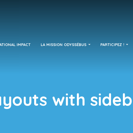
ATIONAL IMPACT
LA MISSION ODYSSÉBUS
PARTICIPEZ !
youts with side