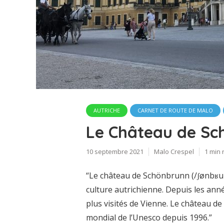
AUTRICHE
CARNET DE ROUTE DE MALO
Le Château de Sc
10 septembre 2021
Malo Crespel
1 min 
“Le château de Schönbrunn (/ʃønbʁun/
culture autrichienne. Depuis les année
plus visités de Vienne. Le château d
mondial de l’Unesco depuis 1996.”