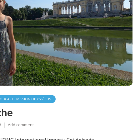
ODCASTS MISSION ODYSSÉBUS
che
d
Add comment
l’ONG International Impact : Cet épisode