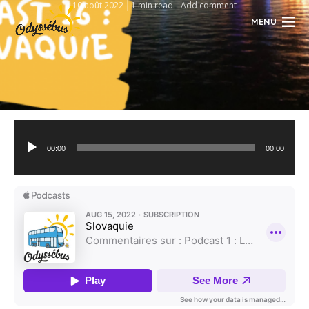
10 août 2022
1 min read
Add comment
MENU
Lecteur
audio
00:00
00:00