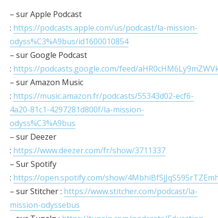
– sur Apple Podcast
:
https://podcasts.apple.com/us/podcast/la-mission-
odyss%C3%A9bus/id1600010854
– sur Google Podcast
:
https://podcasts.google.com/feed/aHR0cHM6Ly9m
– sur Amazon Music
:
https://music.amazon.fr/podcasts/55343d02-ecf6-
4a20-81c1-4297281d800f/la-mission-
odyss%C3%A9bus
– sur Deezer
:
https://www.deezer.com/fr/show/3711337
– Sur Spotify
:
https://open.spotify.com/show/4MbhiBfSjJqS595rTZEm
– sur Stitcher :
https://www.stitcher.com/podcast/la-
mission-odyssebus