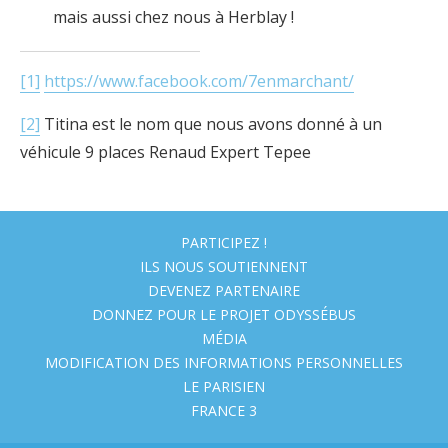
mais aussi chez nous à Herblay !
[1]
https://www.facebook.com/7enmarchant/
[2]
Titina est le nom que nous avons donné à un
véhicule 9 places Renaud Expert Tepee
PARTICIPEZ !
ILS NOUS SOUTIENNENT
DEVENEZ PARTENAIRE
DONNEZ POUR LE PROJET ODYSSÉBUS
MÉDIA
MODIFICATION DES INFORMATIONS PERSONNELLES
LE PARISIEN
FRANCE 3