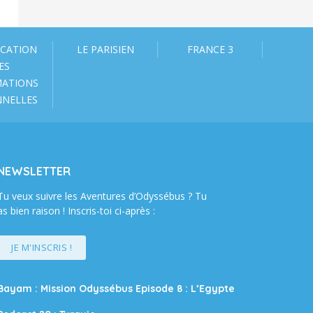
ICATION
LE PARISIEN
FRANCE 3
ES
MATIONS
NNELLES
NEWSLETTER
Tu veux suivre les Aventures d’Odyssébus ? Tu
as bien raison ! Inscris-toi ci-après :
JE M'INSCRIS !
Bayam : Mission Odyssébus Episode 8 : L’Egypte