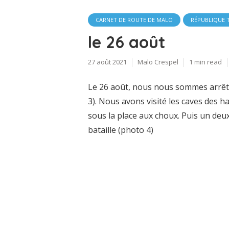
CARNET DE ROUTE DE MALO
RÉPUBLIQUE 
le 26 août
27 août 2021
Malo Crespel
1 min read
Le 26 août, nous nous sommes arrêté
3). Nous avons visité les caves des h
sous la place aux choux. Puis un deux
bataille (photo 4)