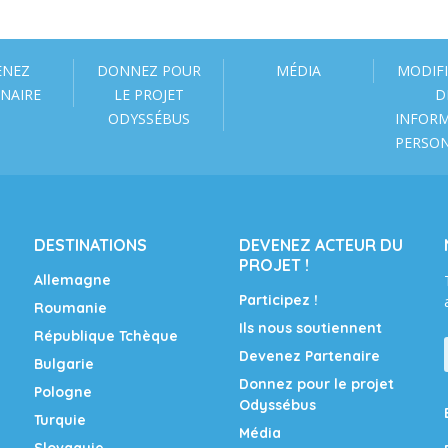
ENEZ
DONNEZ POUR
MÉDIA
MODIF
NAIRE
LE PROJET
D
ODYSSÉBUS
INFOR
PERSO
DESTINATIONS
DEVENEZ ACTEUR DU
PROJET !
Allemagne
Participez !
Roumanie
Ils nous soutiennent
République Tchèque
Devenez Partenaire
Bulgarie
Donnez pour le projet
Pologne
Odyssébus
Turquie
Média
Slovaquie