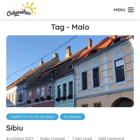
MENU
Tag - Malo
CARNET DE ROUTE DE MALO
ROUMANIE
Sibiu
8 octobre 2021
Malo Crespel
1 min read
Add comment