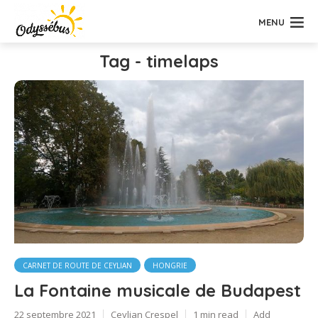
MENU
Tag - timelaps
CARNET DE ROUTE DE CEYLIAN
HONGRIE
La Fontaine musicale de Budapest
22 septembre 2021
Ceylian Crespel
1 min read
Add