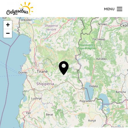
MENU
+
−