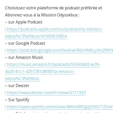
Choisissez votre plateforme de podcast préférée et
Abonnez-vous à la Mission Odyssébus :
– sur Apple Podcast
:
https://podcasts.apple.com/us/podcast/la-mission-
odyss%C3%A9bus/id1600010854
– sur Google Podcast
:
https://podcasts.google.com/feed/aHR0cHM6Ly9m
– sur Amazon Music
:
https://music.amazon.fr/podcasts/55343d02-ecf6-
4a20-81c1-4297281d800f/la-mission-
odyss%C3%A9bus
– sur Deezer
:
https://www.deezer.com/fr/show/3711337
– Sur Spotify
:
https://open.spotify.com/show/4MbhiBfSjJqS595rTZEm