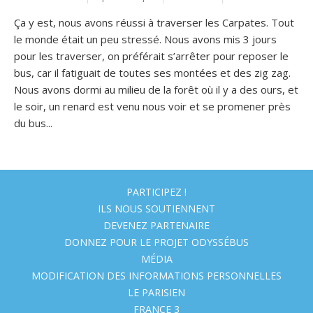
Ça y est, nous avons réussi à traverser les Carpates. Tout
le monde était un peu stressé. Nous avons mis 3 jours
pour les traverser, on préférait s’arrêter pour reposer le
bus, car il fatiguait de toutes ses montées et des zig zag.
Nous avons dormi au milieu de la forêt où il y a des ours, et
le soir, un renard est venu nous voir et se promener près
du bus...
PARTICIPEZ !
ILS NOUS SOUTIENNENT
DEVENEZ PARTENAIRE
DONNEZ POUR LE PROJET ODYSSÉBUS
MÉDIA
MODIFICATION DES INFORMATIONS PERSONNELLES
LE PARISIEN
FRANCE 3