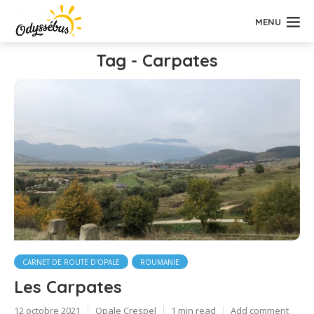
MENU
Tag - Carpates
CARNET DE ROUTE D'OPALE
ROUMANIE
Les Carpates
12 octobre 2021
Opale Crespel
1 min read
Add comment