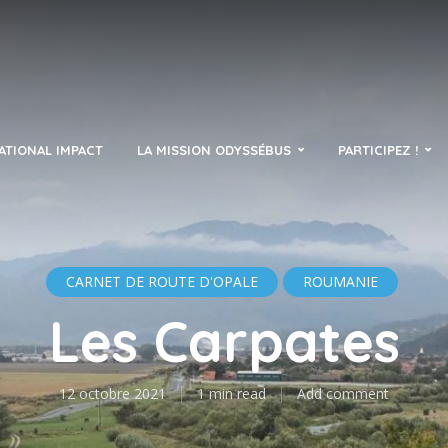
ATIONAL IMPACT
LA MISSION ODYSSÉBUS
PARTICIPEZ !
CARNET DE ROUTE D'OPALE
ROUMANIE
Les Carpates
12 octobre 2021
1 min read
Add comment