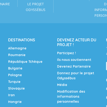
NAIRE
LE PROJET
D
ODYSSÉBUS
INFOR
PERSO
DESTINATIONS
DEVENEZ ACTEUR DU
PROJET !
Allemagne
Participez !
Roumanie
Ils nous soutiennent
République Tchèque
Devenez Partenaire
Bulgarie
Donnez pour le projet
Pologne
Odyssébus
Turquie
Média
Slovaquie
Modification des
Iran
informations
personnelles
Hongrie