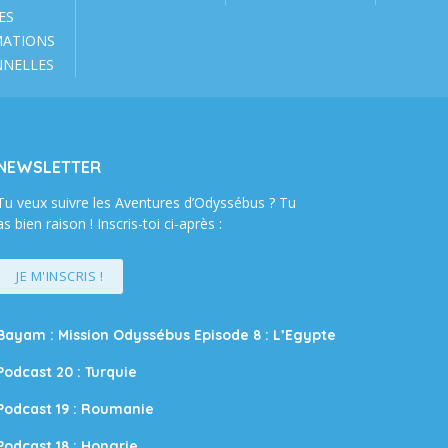
ES
MATIONS
NNELLES
NEWSLETTER
Tu veux suivre les Aventures d’Odyssébus ? Tu
as bien raison ! Inscris-toi ci-après :
JE M'INSCRIS !
Bayam : Mission Odyssébus Episode 8 : L’Egypte
Podcast 20 : Turquie
Podcast 19 : Roumanie
Podcast 18 : Hongrie