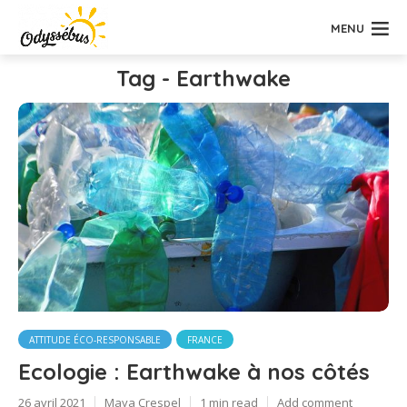
MENU
Tag - Earthwake
ATTITUDE ÉCO-RESPONSABLE
FRANCE
Ecologie : Earthwake à nos côtés
26 avril 2021
Maya Crespel
1 min read
Add comment