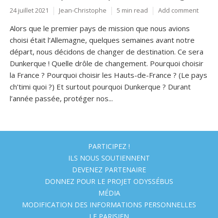
24 juillet 2021
Jean-Christophe
5 min read
Add comment
Alors que le premier pays de mission que nous avions
choisi était l’Allemagne, quelques semaines avant notre
départ, nous décidons de changer de destination. Ce sera
Dunkerque ! Quelle drôle de changement. Pourquoi choisir
la France ? Pourquoi choisir les Hauts-de-France ? (Le pays
ch’timi quoi ?) Et surtout pourquoi Dunkerque ? Durant
l’année passée, protéger nos...
PARTICIPEZ !
ILS NOUS SOUTIENNENT
DEVENEZ PARTENAIRE
DONNEZ POUR LE PROJET ODYSSÉBUS
MÉDIA
MODIFICATION DES INFORMATIONS PERSONNELLES
LE PARISIEN