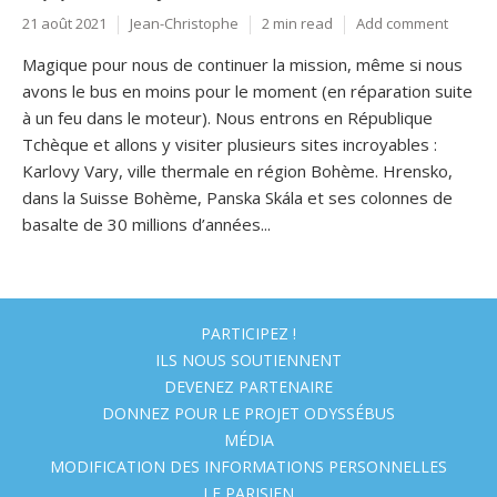
21 août 2021
Jean-Christophe
2 min read
Add comment
Magique pour nous de continuer la mission, même si nous
avons le bus en moins pour le moment (en réparation suite
à un feu dans le moteur). Nous entrons en République
Tchèque et allons y visiter plusieurs sites incroyables :
Karlovy Vary, ville thermale en région Bohème. Hrensko,
dans la Suisse Bohème, Panska Skála et ses colonnes de
basalte de 30 millions d’années...
PARTICIPEZ !
ILS NOUS SOUTIENNENT
DEVENEZ PARTENAIRE
DONNEZ POUR LE PROJET ODYSSÉBUS
MÉDIA
MODIFICATION DES INFORMATIONS PERSONNELLES
LE PARISIEN