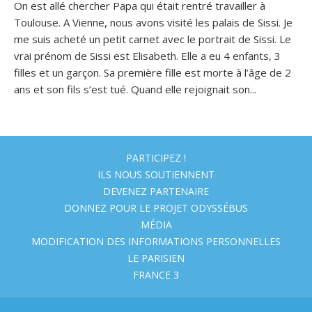
On est allé chercher Papa qui était rentré travailler à
Toulouse. A Vienne, nous avons visité les palais de Sissi. Je
me suis acheté un petit carnet avec le portrait de Sissi. Le
vrai prénom de Sissi est Elisabeth. Elle a eu 4 enfants, 3
filles et un garçon. Sa première fille est morte à l’âge de 2
ans et son fils s’est tué. Quand elle rejoignait son...
PARTICIPEZ !
ILS NOUS SOUTIENNENT
DEVENEZ PARTENAIRE
DONNEZ POUR LE PROJET ODYSSÉBUS
MÉDIA
MODIFICATION DES INFORMATIONS PERSONNELLES
LE PARISIEN
FRANCE 3