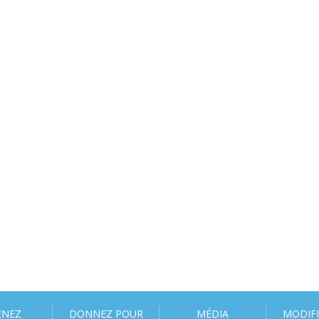
ENEZ
DONNEZ POUR
MÉDIA
MODIF