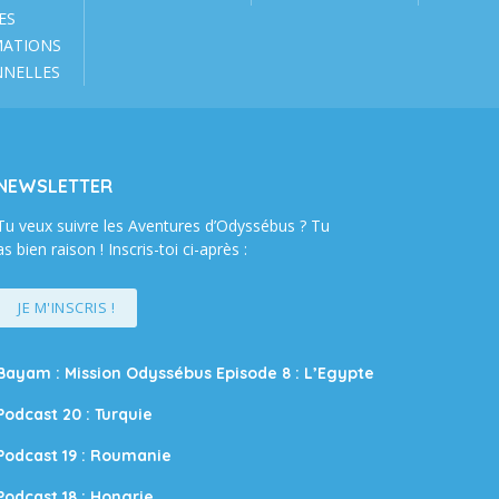
ES
MATIONS
NNELLES
NEWSLETTER
Tu veux suivre les Aventures d’Odyssébus ? Tu
as bien raison ! Inscris-toi ci-après :
JE M'INSCRIS !
Bayam : Mission Odyssébus Episode 8 : L’Egypte
Podcast 20 : Turquie
Podcast 19 : Roumanie
Podcast 18 : Hongrie