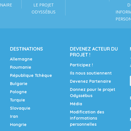
NAIRE
LE PROJET
D
ODYSSÉBUS
INFOR
PERSO
DESTINATIONS
DEVENEZ ACTEUR DU
PROJET !
Allemagne
Participez !
Roumanie
Ils nous soutiennent
République Tchèque
Devenez Partenaire
Bulgarie
Donnez pour le projet
Pologne
Odyssébus
Turquie
Média
Slovaquie
Modification des
Iran
informations
personnelles
Hongrie