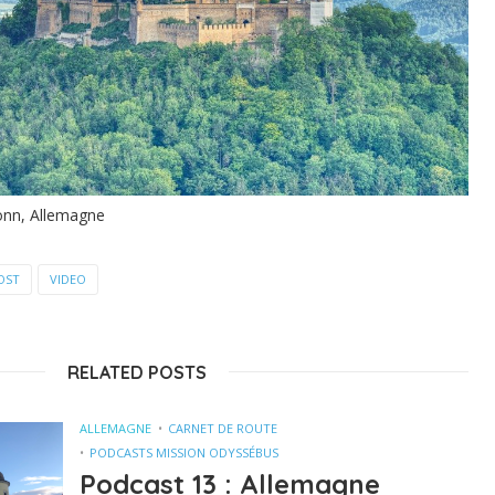
onn, Allemagne
OST
VIDEO
RELATED POSTS
ALLEMAGNE
CARNET DE ROUTE
PODCASTS MISSION ODYSSÉBUS
Podcast 13 : Allemagne