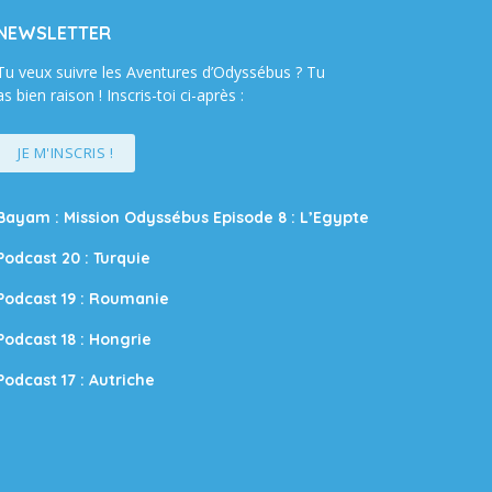
NEWSLETTER
Tu veux suivre les Aventures d’Odyssébus ? Tu
as bien raison ! Inscris-toi ci-après :
JE M'INSCRIS !
Bayam : Mission Odyssébus Episode 8 : L’Egypte
Podcast 20 : Turquie
Podcast 19 : Roumanie
Podcast 18 : Hongrie
Podcast 17 : Autriche