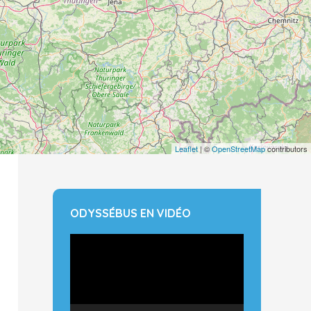
Leaflet
| ©
OpenStreetMap
contributors
ODYSSÉBUS EN VIDÉO
Lecteur
vidéo