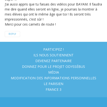
J’ai aussi appris que tu faisais des vidéos pour BAYAM. Il faudra
me dire quand elles seront en ligne, je pourrais la montrer à
mes élèves qui ont le même âge que toi ! Ils seront très
impressionnés, c’est sûr !
Merci pour ces carnets de route !
REPLY
PARTICIPEZ !
ILS NOUS SOUTIENNENT
DEVENEZ PARTENAIRE
DONNEZ POUR LE PROJET ODYSSÉBUS
MÉDIA
MODIFICATION DES INFORMATIONS PERSONNELLES
LE PARISIEN
FRANCE 3