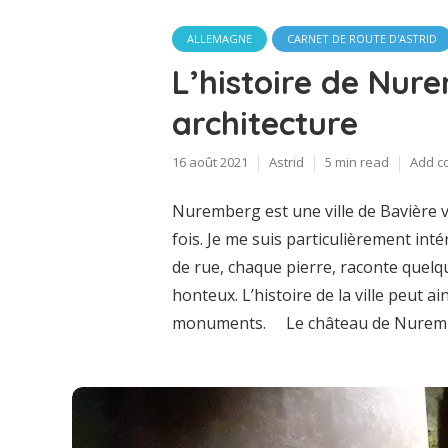
ALLEMAGNE
CARNET DE ROUTE D'ASTRID
L’histoire de Nur
architecture
16 août 2021
Astrid
5 min read
Add c
Nuremberg est une ville de Bavière v
fois. Je me suis particulièrement int
de rue, chaque pierre, raconte quelqu
honteux. L’histoire de la ville peut ai
monuments. Le château de Nurember