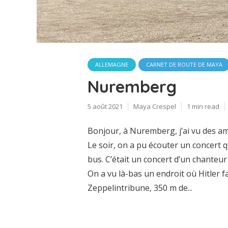
ALLEMAGNE
CARNET DE ROUTE DE MAYA
Nuremberg
5 août 2021
Maya Crespel
1 min read
Bonjour, à Nuremberg, j’ai vu des am
Le soir, on a pu écouter un concert qu
bus. C’était un concert d’un chante
On a vu là-bas un endroit où Hitler f
Zeppelintribune, 350 m de...