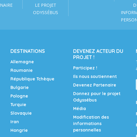
NAIRE
LE PROJET
D
ODYSSÉBUS
INFOR
PERSO
DESTINATIONS
DEVENEZ ACTEUR DU
PROJET !
Allemagne
Participez !
Roumanie
Ils nous soutiennent
République Tchèque
Devenez Partenaire
Bulgarie
Donnez pour le projet
Pologne
Odyssébus
Turquie
Média
Slovaquie
Modification des
Iran
informations
personnelles
Hongrie