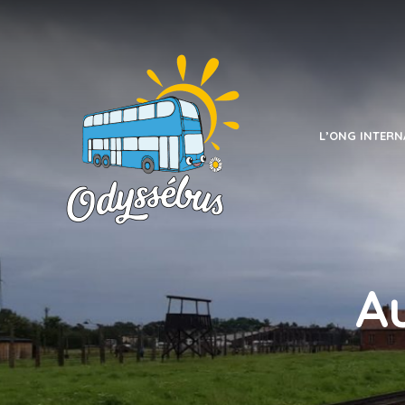
L’ONG INTERN
A