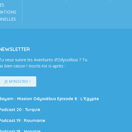
ES
MATIONS
NNELLES
NEWSLETTER
Tu veux suivre les Aventures d’Odyssébus ? Tu
as bien raison ! Inscris-toi ci-après :
JE M'INSCRIS !
Bayam : Mission Odyssébus Episode 8 : L’Egypte
Podcast 20 : Turquie
Podcast 19 : Roumanie
Podcast 18 : Hongrie