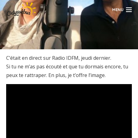
MENU
C’était en direct sur Radio IDFM, jeudi dernier.
Si tu ne m’as pas écouté et que tu dormais encore, tu
peux te rattraper. En plus, je t’offre l’image.